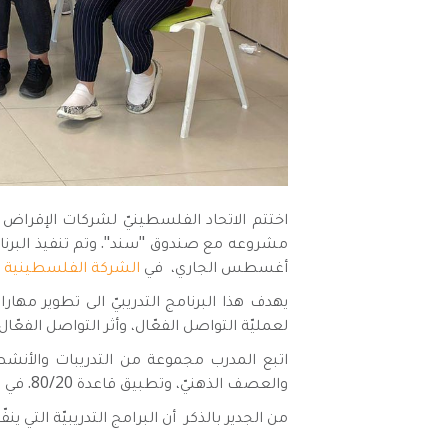
اختتم الاتحاد الفلسطينيّ لشركات الإقراض 
أغسطس الجاري، في
الشركة الفلسطينية لل
يهدف هذا البرنامج التدريبيّ الى تطوير مهار
لعمليّة التواصل الفعّال، وأثر التواصل الفعّا
اتبع المدرب مجموعة من التدريبات والأنشطة
والعصف الذهنيّ، وتطبيق قاعدة 80/20. في حين اشتمل البرنامج على مجموعة من المهارات لتعزيز أساليب فريق العمل في الاتصال والتواصل.
من الجدير بالذكر أن البرامج التدريبيّة التي ينفّذها ال