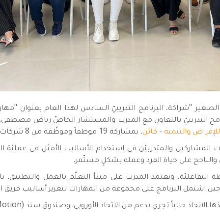
الصغير "شراكة، البرنامج التدريبيّ السادس لهذا العام بعنوان "م
إقراض والتنمية - فاتن
، بمشاركة 19 موظفاً وموظّفة من 8 شركات إقراض متخصصّة.
ات المشاركين والمتدربيّن في استخدام الأساليب الأمثل في عمليّة ا
ل والناجح على حياة الفرد وعمله بشكلٍ مستّمر.
 التفاعليّة، ويعتمد المدرب على مبدأ التعلّم بالعمل والتطبيق، 
اتحاد حالياً تجري بدعم من الاتحاد الأوروبي. وصندوق سند (Finance in Motion).