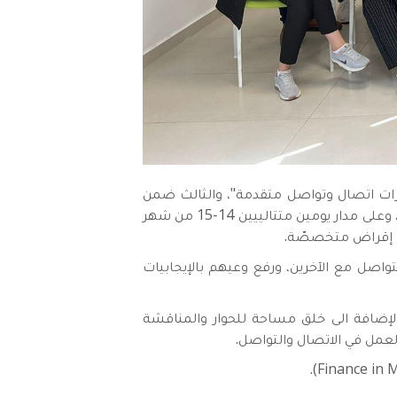
هارات اتصال وتواصل متقدمة"، والثالث ضمن
مشروعه مع صندوق "سند". وتم تنفيذ البرنامج التدريبيّ بالتعاون مع المدرب والمستشار الخاصّ رياض مصطفى، وعلى مدار يومين متتالييين 14-15 من شهر
لتواصل مع الآخرين، ورفع وعيهم بالإيجابيات
بالإضافة الى خلق مساحة للحوار والمناقشة