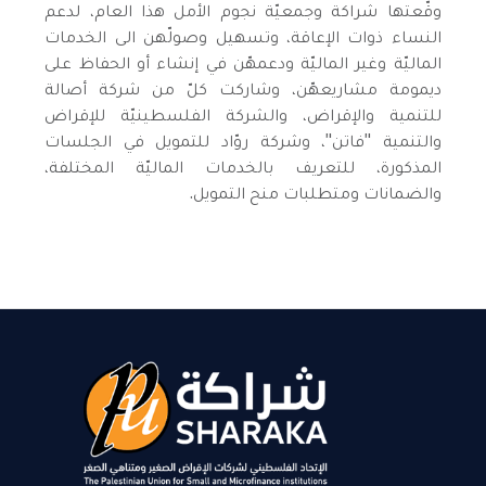
وقّعتها شراكة وجمعيّة نجوم الأمل هذا العام، لدعم
النساء ذوات الإعاقة، وتسهيل وصولّهن الى الخدمات
الماليّة وغير الماليّة ودعمهّن في إنشاء أو الحفاظ على
ديمومة مشاريعهّن، وشاركت كلّ من شركة أصالة
للتنمية والإقراض، والشركة الفلسطينيّة للإقراض
والتنمية "فاتن"، وشركة روّاد للتمويل في الجلسات
المذكورة، للتعريف بالخدمات الماليّة المختلفة،
والضمانات ومتطلبات منح التمويل.